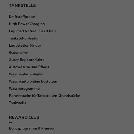
TANKSTELLE
F
o
Kraftstoffpreise
o
High Power Charging
t
Liquified Natural Gas (LNG)
e
Tankstellenfinder
r
Ladestation Finder
Gutscheine
Autopflegeprodukte
Autowäsche und Pflege
Waschanlagenfinder
Waschkarte online bestellen
Waschprogramme
Partnersuche für Tankstellen-Grundstücke
Tankstelle
REWARD CLUB
Bonusprogramm & Prämien