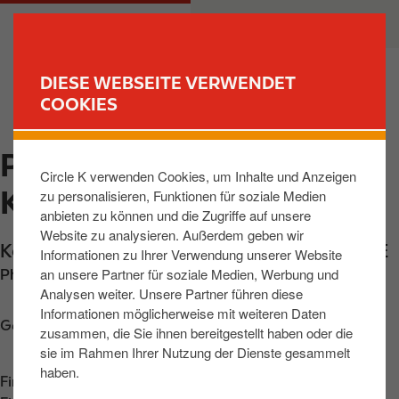
D
M
PRIVATKUNDEN
GESCHÄFTSKUNDEN
i
a
r
i
e
n
DIESE WEBSEITE VERWENDET
k
n
COOKIES
FIND YOUR STORE
t
a
z
v
PUETTLINGEN,
u
i
Circle K verwenden Cookies, um Inhalte und Anzeigen
m
g
KOELLERTALSTR
zu personalisieren, Funktionen für soziale Medien
I
a
anbieten zu können und die Zugriffe auf unsere
n
t
Website zu analysieren. Außerdem geben wir
h
i
Koellertalstrasse 141
,
Puettlingen
,
66346
,
DE
Informationen zu Ihrer Verwendung unserer Website
a
o
an unsere Partner für soziale Medien, Werbung und
Phone:
+496806440332
l
n
Analysen weiter. Unsere Partner führen diese
t
Informationen möglicherweise mit weiteren Daten
Get directions
zusammen, die Sie ihnen bereitgestellt haben oder die
sie im Rahmen Ihrer Nutzung der Dienste gesammelt
haben.
Find us on
App Store