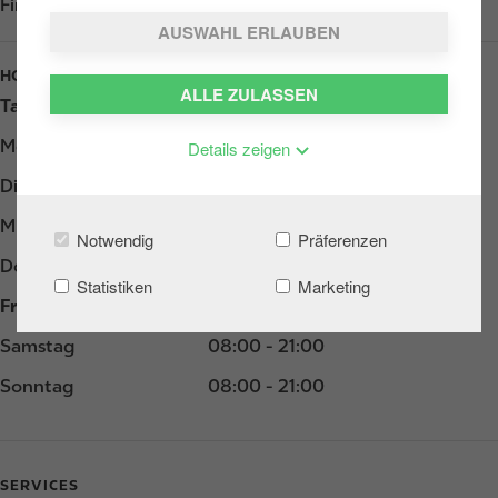
Find us on
Google Play
AUSWAHL ERLAUBEN
HOURS
ALLE ZULASSEN
Tag
Opening hours
Montag
07:00 - 21:00
Details zeigen
Dienstag
07:00 - 21:00
Mittwoch
07:00 - 21:00
Notwendig
Präferenzen
Donnerstag
07:00 - 21:00
Statistiken
Marketing
Freitag
07:00 - 21:00
Samstag
08:00 - 21:00
Sonntag
08:00 - 21:00
SERVICES