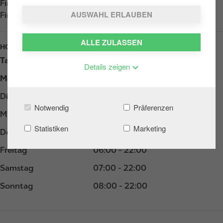
Find us on
App Store
AUSWAHL ERLAUBEN
Find us on
Google Play
ALLE ZULASSEN
HOURS
Tag
Opening hours
Details zeigen
Montag
06:00 - 22:00
Dienstag
06:00 - 22:00
Notwendig
Präferenzen
Mittwoch
06:00 - 22:00
Statistiken
Marketing
Donnerstag
06:00 - 22:00
Freitag
06:00 - 22:00
Samstag
07:00 - 22:00
Sonntag
08:00 - 22:00