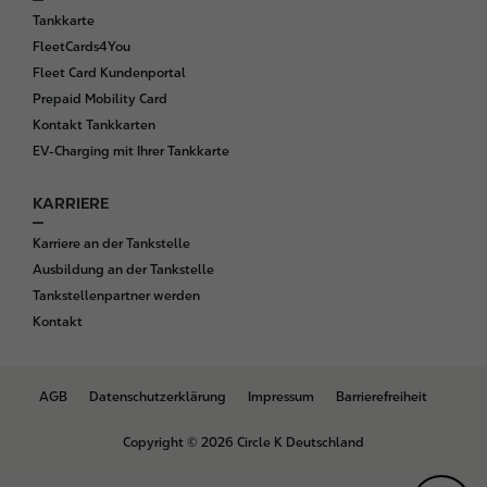
Tankkarte
FleetCards4You
Fleet Card Kundenportal
Prepaid Mobility Card
Kontakt Tankkarten
EV-Charging mit Ihrer Tankkarte
KARRIERE
Karriere an der Tankstelle
Ausbildung an der Tankstelle
Tankstellenpartner werden
Kontakt
B
AGB
Datenschutzerklärung
Impressum
Barrierefreiheit
o
t
Copyright © 2026 Circle K Deutschland
t
o