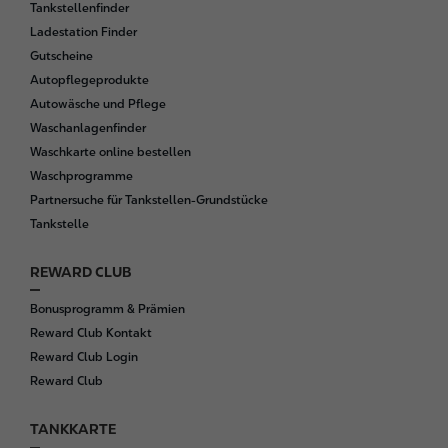
Tankstellenfinder
r
Ladestation Finder
Gutscheine
Autopflegeprodukte
Autowäsche und Pflege
Waschanlagenfinder
Waschkarte online bestellen
Waschprogramme
Partnersuche für Tankstellen-Grundstücke
Tankstelle
REWARD CLUB
Bonusprogramm & Prämien
Reward Club Kontakt
Reward Club Login
Reward Club
TANKKARTE