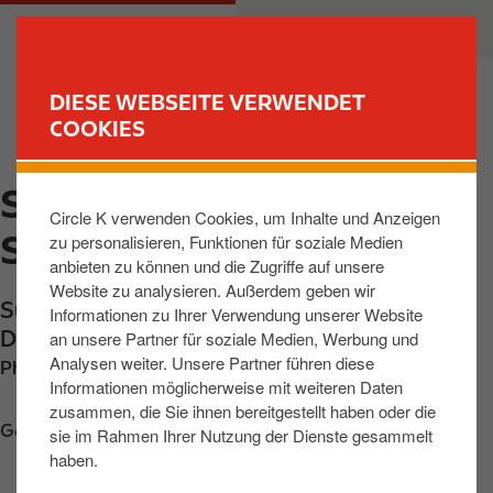
D
M
PRIVATKUNDEN
GESCHÄFTSKUNDEN
i
a
r
i
e
n
DIESE WEBSEITE VERWENDET
k
n
COOKIES
FIND YOUR STORE
t
a
z
v
SAARBRUECKEN,
u
i
Circle K verwenden Cookies, um Inhalte und Anzeigen
m
g
SULZBACHTALSTR
zu personalisieren, Funktionen für soziale Medien
I
a
anbieten zu können und die Zugriffe auf unsere
n
t
Website zu analysieren. Außerdem geben wir
h
i
Sulzbachtalstrasse 19
,
Saarbruecken
,
66125
,
Informationen zu Ihrer Verwendung unserer Website
a
o
DE
an unsere Partner für soziale Medien, Werbung und
l
n
Analysen weiter. Unsere Partner führen diese
Phone:
+496813908027
t
Informationen möglicherweise mit weiteren Daten
zusammen, die Sie ihnen bereitgestellt haben oder die
Get directions
sie im Rahmen Ihrer Nutzung der Dienste gesammelt
haben.