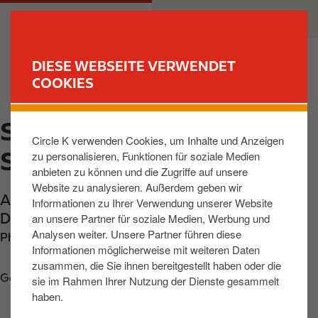
D
M
PRIVATKUNDEN
GESCHÄFTSKUNDEN
i
a
r
i
e
n
DIESE WEBSEITE VERWENDET
k
n
COOKIES
FIND YOUR STORE
t
a
z
v
SCHESSLITZ, AM
u
i
Circle K verwenden Cookies, um Inhalte und Anzeigen
m
g
STEINERNEN KREUZ
zu personalisieren, Funktionen für soziale Medien
I
a
anbieten zu können und die Zugriffe auf unsere
n
t
Website zu analysieren. Außerdem geben wir
h
i
Am Steinernen Kreuz 1-3
,
Schesslitz
,
96110
,
Informationen zu Ihrer Verwendung unserer Website
a
o
DE
an unsere Partner für soziale Medien, Werbung und
l
n
Analysen weiter. Unsere Partner führen diese
Phone:
+4995427736590
t
Informationen möglicherweise mit weiteren Daten
zusammen, die Sie ihnen bereitgestellt haben oder die
Get directions
sie im Rahmen Ihrer Nutzung der Dienste gesammelt
haben.