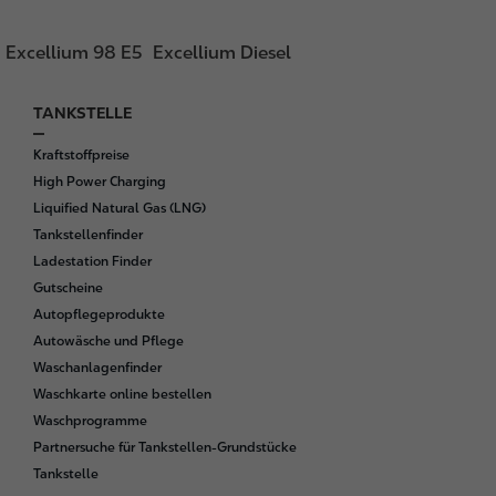
Excellium 98 E5
Excellium Diesel
TANKSTELLE
F
o
Kraftstoffpreise
o
High Power Charging
t
Liquified Natural Gas (LNG)
e
Tankstellenfinder
r
Ladestation Finder
Gutscheine
Autopflegeprodukte
Autowäsche und Pflege
Waschanlagenfinder
Waschkarte online bestellen
Waschprogramme
Partnersuche für Tankstellen-Grundstücke
Tankstelle