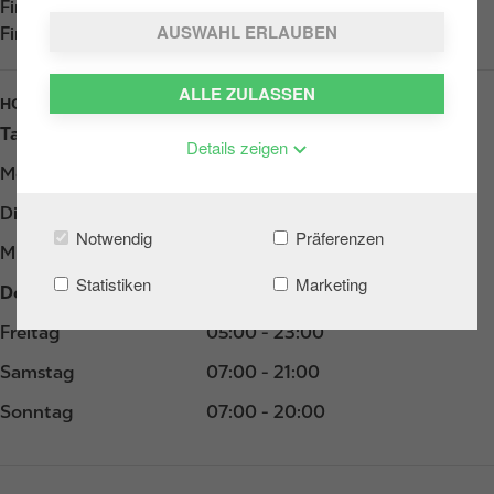
Find us on
App Store
AUSWAHL ERLAUBEN
Find us on
Google Play
ALLE ZULASSEN
HOURS
Tag
Opening hours
Details zeigen
Montag
05:00 - 23:00
Dienstag
05:00 - 23:00
Notwendig
Präferenzen
Mittwoch
05:00 - 23:00
Statistiken
Marketing
Donnerstag
05:00 - 23:00
Freitag
05:00 - 23:00
Samstag
07:00 - 21:00
Sonntag
07:00 - 20:00