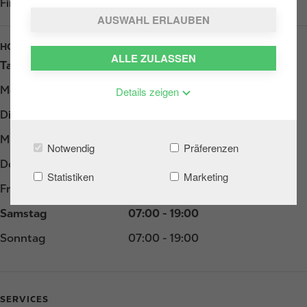
Find us on
Google Play
AUSWAHL ERLAUBEN
HOURS
ALLE ZULASSEN
Tag
Opening hours
Montag
05:00 - 19:00
Details zeigen
Dienstag
05:00 - 19:00
Mittwoch
05:00 - 19:00
Notwendig
Präferenzen
Donnerstag
05:00 - 19:00
Statistiken
Marketing
Freitag
05:00 - 19:00
Samstag
07:00 - 19:00
Sonntag
07:00 - 19:00
SERVICES