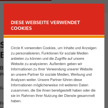
D
M
PRIVATKUNDEN
GESCHÄFTSKUNDEN
i
a
r
i
e
n
DIESE WEBSEITE VERWENDET
k
n
COOKIES
FIND YOUR STORE
t
a
z
v
SCHORFHEIDE,
u
i
Circle K verwenden Cookies, um Inhalte und Anzeigen
m
g
BERLINER STR
zu personalisieren, Funktionen für soziale Medien
I
a
anbieten zu können und die Zugriffe auf unsere
n
t
Website zu analysieren. Außerdem geben wir
h
i
Berliner Strasse 31
,
Schorfheide
,
16244
,
DE
Informationen zu Ihrer Verwendung unserer Website
a
o
an unsere Partner für soziale Medien, Werbung und
Phone:
+4933393516
l
n
Analysen weiter. Unsere Partner führen diese
t
Informationen möglicherweise mit weiteren Daten
Get directions
zusammen, die Sie ihnen bereitgestellt haben oder die
sie im Rahmen Ihrer Nutzung der Dienste gesammelt
haben.
Find us on
App Store