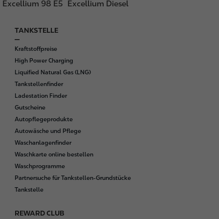
Excellium 98 E5
Excellium Diesel
TANKSTELLE
F
o
Kraftstoffpreise
o
High Power Charging
t
Liquified Natural Gas (LNG)
e
Tankstellenfinder
r
Ladestation Finder
Gutscheine
Autopflegeprodukte
Autowäsche und Pflege
Waschanlagenfinder
Waschkarte online bestellen
Waschprogramme
Partnersuche für Tankstellen-Grundstücke
Tankstelle
REWARD CLUB