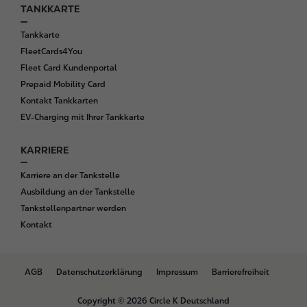
TANKKARTE
Tankkarte
FleetCards4You
Fleet Card Kundenportal
Prepaid Mobility Card
Kontakt Tankkarten
EV-Charging mit Ihrer Tankkarte
KARRIERE
Karriere an der Tankstelle
Ausbildung an der Tankstelle
Tankstellenpartner werden
Kontakt
B
AGB
Datenschutzerklärung
Impressum
Barrierefreiheit
o
t
Copyright © 2026 Circle K Deutschland