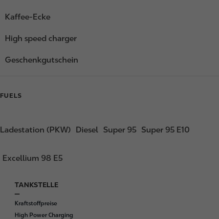
Kaffee-Ecke
High speed charger
Geschenkgutschein
FUELS
Ladestation (PKW)
Diesel
Super 95
Super 95 E10
Excellium 98 E5
TANKSTELLE
F
o
Kraftstoffpreise
o
High Power Charging