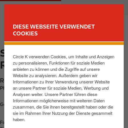
D
M
PRIVATKUNDEN
GESCHÄFTSKUNDEN
i
a
r
i
e
n
DIESE WEBSEITE VERWENDET
k
n
COOKIES
FIND YOUR STORE
t
a
z
v
SCHWUELPER,
u
i
Circle K verwenden Cookies, um Inhalte und Anzeigen
m
g
RUHMRISCHKAMP
zu personalisieren, Funktionen für soziale Medien
I
a
anbieten zu können und die Zugriffe auf unsere
n
t
Website zu analysieren. Außerdem geben wir
h
i
Ruhmrischkamp 3
,
Schwuelper
,
38179
,
DE
Informationen zu Ihrer Verwendung unserer Website
a
o
an unsere Partner für soziale Medien, Werbung und
Phone:
+4953039709854
l
n
Analysen weiter. Unsere Partner führen diese
t
Informationen möglicherweise mit weiteren Daten
Get directions
zusammen, die Sie ihnen bereitgestellt haben oder die
sie im Rahmen Ihrer Nutzung der Dienste gesammelt
haben.
Find us on
App Store