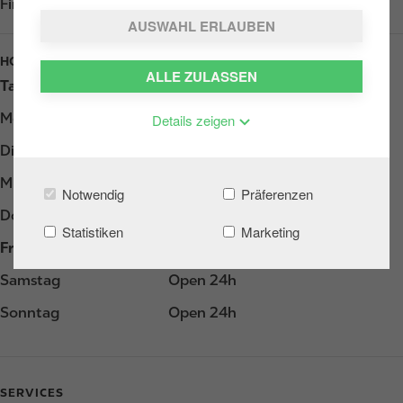
Find us on
Google Play
AUSWAHL ERLAUBEN
HOURS
ALLE ZULASSEN
Tag
Opening hours
Montag
Open 24h
Details zeigen
Dienstag
Open 24h
Mittwoch
Open 24h
Notwendig
Präferenzen
Donnerstag
Open 24h
Statistiken
Marketing
Freitag
Open 24h
Samstag
Open 24h
Sonntag
Open 24h
SERVICES