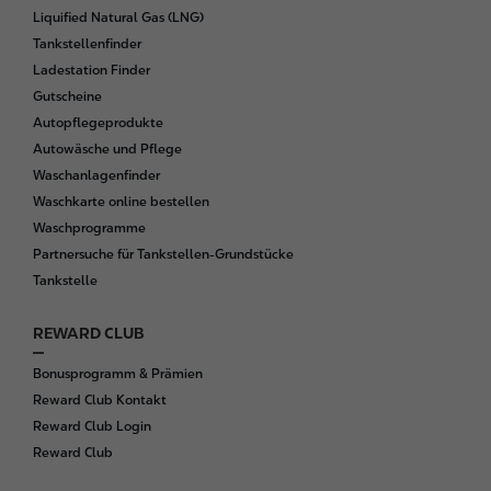
t
Liquified Natural Gas (LNG)
e
Tankstellenfinder
r
Ladestation Finder
Gutscheine
Autopflegeprodukte
Autowäsche und Pflege
Waschanlagenfinder
Waschkarte online bestellen
Waschprogramme
Partnersuche für Tankstellen-Grundstücke
Tankstelle
REWARD CLUB
Bonusprogramm & Prämien
Reward Club Kontakt
Reward Club Login
Reward Club