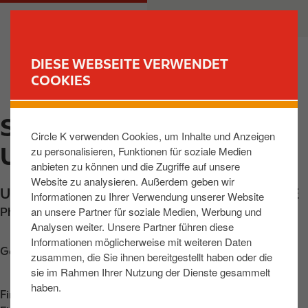
D
M
PRIVATKUNDEN
GESCHÄFTSKUNDEN
i
a
r
i
e
n
DIESE WEBSEITE VERWENDET
k
n
COOKIES
FIND YOUR STORE
t
a
z
v
SENFTENBERG,
u
i
Circle K verwenden Cookies, um Inhalte und Anzeigen
m
g
USEDOMER STR
zu personalisieren, Funktionen für soziale Medien
I
a
anbieten zu können und die Zugriffe auf unsere
n
t
Website zu analysieren. Außerdem geben wir
h
i
Usedomer Strasse 1
,
Senftenberg
,
01968
,
DE
Informationen zu Ihrer Verwendung unserer Website
a
o
an unsere Partner für soziale Medien, Werbung und
Phone:
+49357361085
l
n
Analysen weiter. Unsere Partner führen diese
t
Informationen möglicherweise mit weiteren Daten
Get directions
zusammen, die Sie ihnen bereitgestellt haben oder die
sie im Rahmen Ihrer Nutzung der Dienste gesammelt
haben.
Find us on
App Store