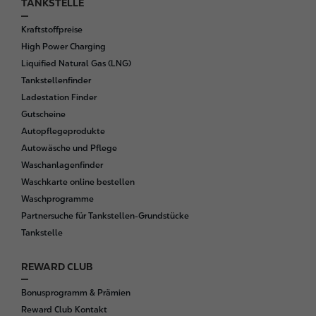
TANKSTELLE
F
o
Kraftstoffpreise
o
High Power Charging
t
Liquified Natural Gas (LNG)
e
Tankstellenfinder
r
Ladestation Finder
Gutscheine
Autopflegeprodukte
Autowäsche und Pflege
Waschanlagenfinder
Waschkarte online bestellen
Waschprogramme
Partnersuche für Tankstellen-Grundstücke
Tankstelle
REWARD CLUB
Bonusprogramm & Prämien
Reward Club Kontakt