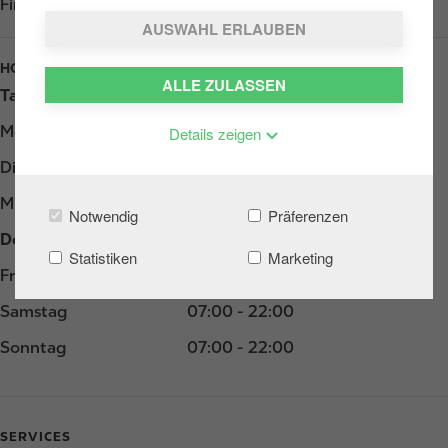
Find us on
Google Play
AUSWAHL ERLAUBEN
HOURS
ALLE ZULASSEN
Tag
Opening hours
Montag
05:30 - 22:00
Details zeigen
Dienstag
05:30 - 22:00
Mittwoch
05:30 - 22:00
Notwendig
Präferenzen
Donnerstag
05:30 - 22:00
Statistiken
Marketing
Freitag
05:30 - 22:00
Samstag
07:00 - 22:00
Sonntag
07:00 - 22:00
SERVICES