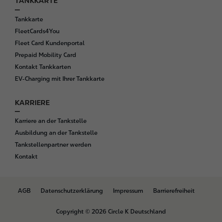
TANKKARTE
Tankkarte
FleetCards4You
Fleet Card Kundenportal
Prepaid Mobility Card
Kontakt Tankkarten
EV-Charging mit Ihrer Tankkarte
KARRIERE
Karriere an der Tankstelle
Ausbildung an der Tankstelle
Tankstellenpartner werden
Kontakt
B
AGB
Datenschutzerklärung
Impressum
Barrierefreiheit
o
t
Copyright © 2026 Circle K Deutschland
t