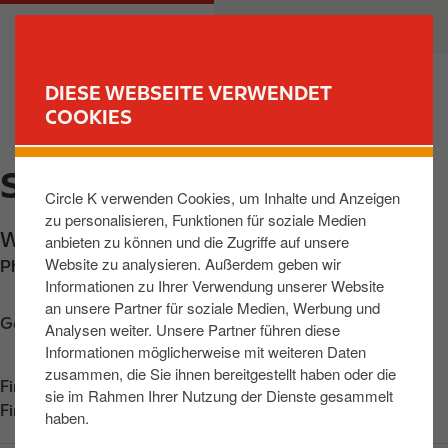
D
M
PRIVATKUNDEN
GESCHÄFTSKUNDEN
i
a
r
i
e
n
DIESE WEBSEITE VERWENDET
k
n
COOKIES
FIND YOUR STORE
t
a
z
v
STRALSUND, WERFTSTR
u
i
Circle K verwenden Cookies, um Inhalte und Anzeigen
m
g
zu personalisieren, Funktionen für soziale Medien
I
a
Werftstrasse 13
,
Stralsund
,
18439
,
DE
anbieten zu können und die Zugriffe auf unsere
n
t
Website zu analysieren. Außerdem geben wir
Phone:
+493831292749
h
i
Informationen zu Ihrer Verwendung unserer Website
a
o
an unsere Partner für soziale Medien, Werbung und
l
n
Get directions
Analysen weiter. Unsere Partner führen diese
t
Informationen möglicherweise mit weiteren Daten
zusammen, die Sie ihnen bereitgestellt haben oder die
Find us on
App Store
sie im Rahmen Ihrer Nutzung der Dienste gesammelt
Find us on
Google Play
haben.