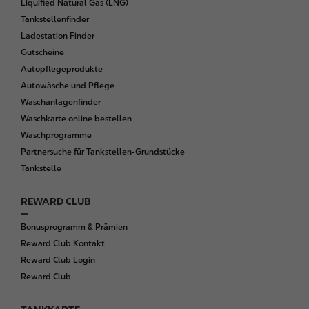
Liquified Natural Gas (LNG)
e
Tankstellenfinder
r
Ladestation Finder
Gutscheine
Autopflegeprodukte
Autowäsche und Pflege
Waschanlagenfinder
Waschkarte online bestellen
Waschprogramme
Partnersuche für Tankstellen-Grundstücke
Tankstelle
REWARD CLUB
Bonusprogramm & Prämien
Reward Club Kontakt
Reward Club Login
Reward Club