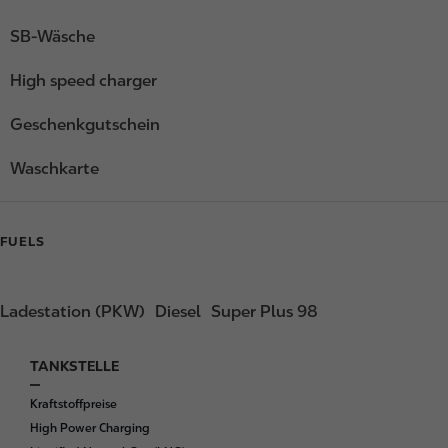
SB-Wäsche
High speed charger
Geschenkgutschein
Waschkarte
FUELS
Ladestation (PKW)
Diesel
Super Plus 98
TANKSTELLE
F
o
Kraftstoffpreise
o
High Power Charging
t