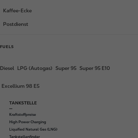
Kaffee-Ecke
Postdienst
FUELS
Diesel
LPG (Autogas)
Super 95
Super 95 E10
Excellium 98 E5
TANKSTELLE
F
o
Kraftstoffpreise
o
High Power Charging
t
Liquified Natural Gas (LNG)
e
Tankstellenfinder