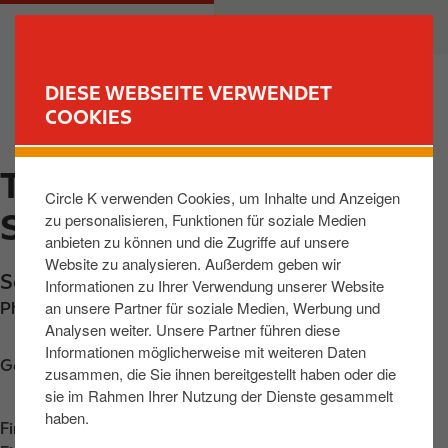
D
M
PRIVATKUNDEN
GESCHÄFTSKUNDEN
i
a
r
i
e
n
DIESE WEBSEITE VERWENDET
k
n
COOKIES
FIND YOUR STORE
t
a
z
v
TRIER- EHRANG,
u
i
Circle K verwenden Cookies, um Inhalte und Anzeigen
m
g
SERVAISSTR
zu personalisieren, Funktionen für soziale Medien
I
a
anbieten zu können und die Zugriffe auf unsere
n
t
Website zu analysieren. Außerdem geben wir
h
i
Servaisstrasse 1
,
Trier-Ehrang
,
54293
,
DE
Informationen zu Ihrer Verwendung unserer Website
a
o
an unsere Partner für soziale Medien, Werbung und
Phone:
+496519680914
l
n
Analysen weiter. Unsere Partner führen diese
t
Informationen möglicherweise mit weiteren Daten
Get directions
zusammen, die Sie ihnen bereitgestellt haben oder die
sie im Rahmen Ihrer Nutzung der Dienste gesammelt
haben.
Find us on
App Store