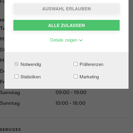
Find us on
Google Play
AUSWAHL ERLAUBEN
HOURS
ALLE ZULASSEN
Tag
Opening hours
Montag
07:00 - 21:00
Details zeigen
Dienstag
07:00 - 21:00
Mittwoch
07:00 - 21:00
Notwendig
Präferenzen
Donnerstag
07:00 - 21:00
Statistiken
Marketing
Freitag
07:00 - 21:00
Samstag
09:00 - 19:00
Sonntag
10:00 - 18:00
SERVICES