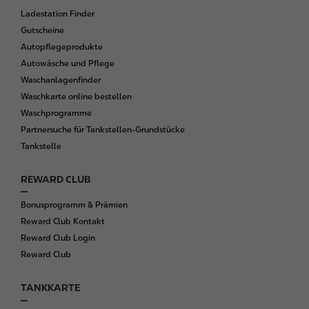
r
Ladestation Finder
Gutscheine
Autopflegeprodukte
Autowäsche und Pflege
Waschanlagenfinder
Waschkarte online bestellen
Waschprogramme
Partnersuche für Tankstellen-Grundstücke
Tankstelle
REWARD CLUB
Bonusprogramm & Prämien
Reward Club Kontakt
Reward Club Login
Reward Club
TANKKARTE