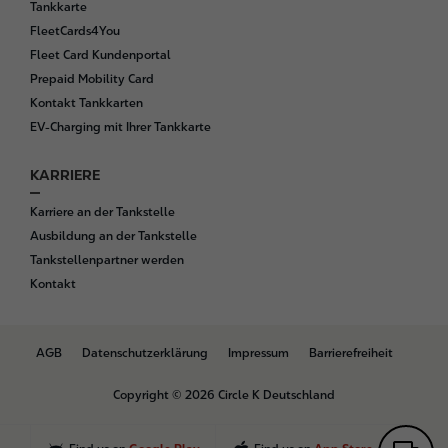
Tankkarte
FleetCards4You
Fleet Card Kundenportal
Prepaid Mobility Card
Kontakt Tankkarten
EV-Charging mit Ihrer Tankkarte
KARRIERE
Karriere an der Tankstelle
Ausbildung an der Tankstelle
Tankstellenpartner werden
Kontakt
B
AGB
Datenschutzerklärung
Impressum
Barrierefreiheit
o
t
Copyright © 2026 Circle K Deutschland
t
o
m