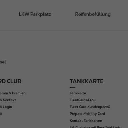
LKW Parkplatz
Reifenbefüllung
sel
D CLUB
TANKKARTE
ramm & Prämien
Tankkarte
b Kontakt
FleetCards4You
b Login
Fleet Card Kundenportal
ub
Prepaid Mobility Card
Kontakt Tankkarten
EV-Charging mit Ihrer Tankkarte