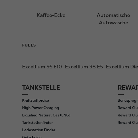
Kaffee-Ecke
Automatische
Autowäsche
FUELS
Excellium 95 E10
Excellium 98 E5
Excellium Die
TANKSTELLE
REWAR
F
o
Kraftstoffpreise
Bonusprog
o
High Power Charging
Reward Clu
t
Liquified Natural Gas (LNG)
Reward Clu
e
Tankstellenfinder
Reward Cl
r
Ladestation Finder
Gutscheine