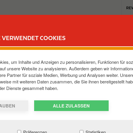
T
RE
o
p
m
TANKSTELLEN
REWARD CLUB
KARRIERE
e
E VERWENDET COOKIES
n
u
INLANDSTR
ies, um Inhalte und Anzeigen zu personalisieren, Funktionen für soz
e auf unsere Website zu analysieren. Außerdem geben wir Informatio
re Partner für soziale Medien, Werbung und Analysen weiter. Unsere
gen
,
72070
,
DE
weise mit weiteren Daten zusammen, die Sie ihnen bereitgestellt hab
der Dienste gesammelt haben.
AUBEN
ALLE ZULASSEN
Präferenzen
Statistiken