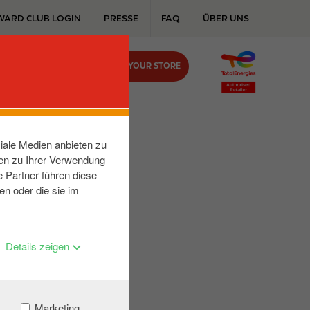
WARD CLUB LOGIN
PRESSE
FAQ
ÜBER UNS
FIND YOUR STORE
KONTAKT
iale Medien anbieten zu
nen zu Ihrer Verwendung
 Partner führen diese
en oder die sie im
Details zeigen
Marketing