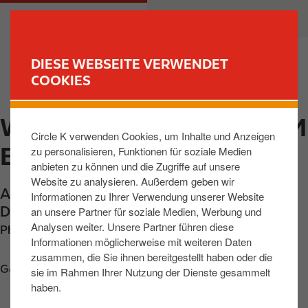
D
M
PRIVATKUNDEN
GESCHÄFTSKUNDEN
i
a
r
i
e
n
DIESE WEBSEITE VERWENDET
k
n
COOKIES
FIND YOUR STORE
t
a
z
v
WERNECK, AUTOHOF AM
u
i
Circle K verwenden Cookies, um Inhalte und Anzeigen
m
g
ESCHENBACH
zu personalisieren, Funktionen für soziale Medien
I
a
anbieten zu können und die Zugriffe auf unsere
n
t
Website zu analysieren. Außerdem geben wir
h
i
Autohof Am Eschenbach 1
,
Werneck
,
97440
,
Informationen zu Ihrer Verwendung unserer Website
a
o
DE
an unsere Partner für soziale Medien, Werbung und
l
n
Analysen weiter. Unsere Partner führen diese
Phone:
+49972294620
t
Informationen möglicherweise mit weiteren Daten
zusammen, die Sie ihnen bereitgestellt haben oder die
Get directions
sie im Rahmen Ihrer Nutzung der Dienste gesammelt
haben.