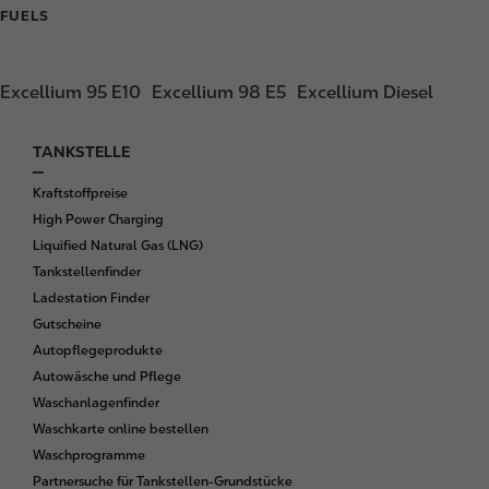
FUELS
Excellium 95 E10
Excellium 98 E5
Excellium Diesel
TANKSTELLE
F
o
Kraftstoffpreise
o
High Power Charging
t
Liquified Natural Gas (LNG)
e
Tankstellenfinder
r
Ladestation Finder
Gutscheine
Autopflegeprodukte
Autowäsche und Pflege
Waschanlagenfinder
Waschkarte online bestellen
Waschprogramme
Partnersuche für Tankstellen-Grundstücke