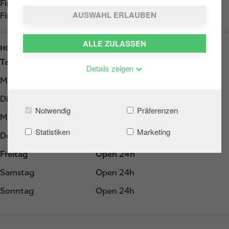
Find us on
App Store
AUSWAHL ERLAUBEN
Find us on
Google Play
ALLE ZULASSEN
HOURS
Tag
Opening hours
Details zeigen
Montag
Open 24h
Dienstag
Open 24h
Notwendig
Präferenzen
Mittwoch
Open 24h
Statistiken
Marketing
Donnerstag
Open 24h
Freitag
Open 24h
Samstag
Open 24h
Sonntag
Open 24h