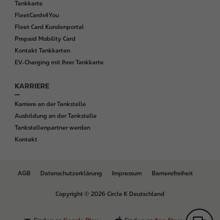
Tankkarte
FleetCards4You
Fleet Card Kundenportal
Prepaid Mobility Card
Kontakt Tankkarten
EV-Charging mit Ihrer Tankkarte
KARRIERE
Karriere an der Tankstelle
Ausbildung an der Tankstelle
Tankstellenpartner werden
Kontakt
B
AGB
Datenschutzerklärung
Impressum
Barrierefreiheit
o
t
Copyright © 2026 Circle K Deutschland
t
o
m