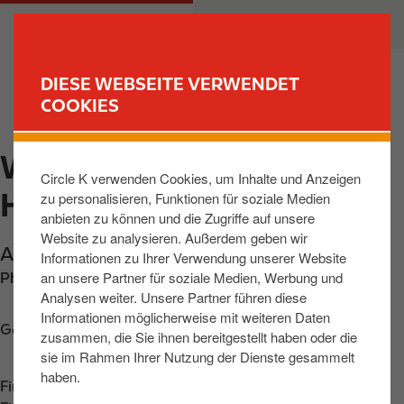
D
M
PRIVATKUNDEN
GESCHÄFTSKUNDEN
i
a
r
i
e
n
DIESE WEBSEITE VERWENDET
k
n
COOKIES
FIND YOUR STORE
t
a
z
v
WERTHER, AM
u
i
Circle K verwenden Cookies, um Inhalte und Anzeigen
m
g
HELMEBERG
zu personalisieren, Funktionen für soziale Medien
I
a
anbieten zu können und die Zugriffe auf unsere
n
t
Website zu analysieren. Außerdem geben wir
h
i
Am Helmeberg 3
,
Werther
,
99735
,
DE
Informationen zu Ihrer Verwendung unserer Website
a
o
an unsere Partner für soziale Medien, Werbung und
Phone:
+4936319999169
l
n
Analysen weiter. Unsere Partner führen diese
t
Informationen möglicherweise mit weiteren Daten
Get directions
zusammen, die Sie ihnen bereitgestellt haben oder die
sie im Rahmen Ihrer Nutzung der Dienste gesammelt
haben.
Find us on
App Store