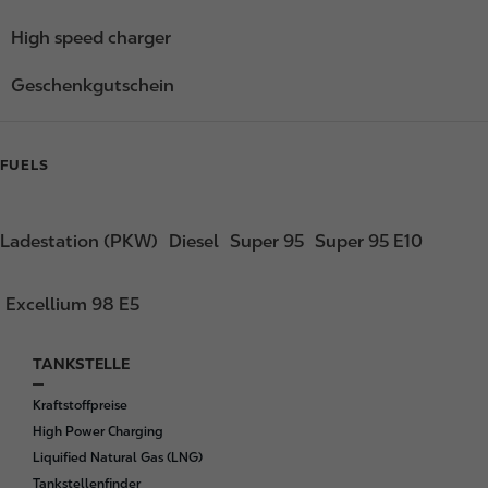
High speed charger
Geschenkgutschein
FUELS
Ladestation (PKW)
Diesel
Super 95
Super 95 E10
Excellium 98 E5
TANKSTELLE
F
o
Kraftstoffpreise
o
High Power Charging
t
Liquified Natural Gas (LNG)
e
Tankstellenfinder