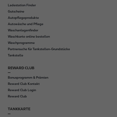
r
Ladestation Finder
Gutscheine
Autopflegeprodukte
Autowäsche und Pflege
Waschanlagenfinder
Waschkarte online bestellen
Waschprogramme
Partnersuche für Tankstellen-Grundstücke
Tankstelle
REWARD CLUB
Bonusprogramm & Prämien
Reward Club Kontakt
Reward Club Login
Reward Club
TANKKARTE