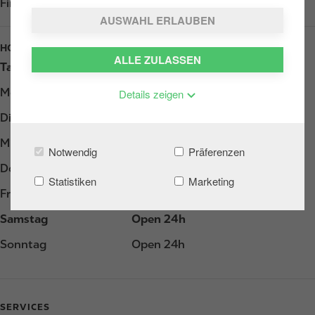
Find us on
Google Play
AUSWAHL ERLAUBEN
HOURS
ALLE ZULASSEN
Tag
Opening hours
Montag
Open 24h
Details zeigen
Dienstag
Open 24h
Mittwoch
Open 24h
Notwendig
Präferenzen
Donnerstag
Open 24h
Statistiken
Marketing
Freitag
Open 24h
Samstag
Open 24h
Sonntag
Open 24h
SERVICES