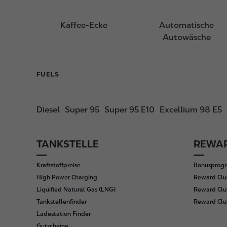
Kaffee-Ecke
Automatische
Autowäsche
FUELS
Diesel
Super 95
Super 95 E10
Excellium 98 E5
TANKSTELLE
REWAR
F
o
Kraftstoffpreise
Bonusprog
o
High Power Charging
Reward Clu
t
Liquified Natural Gas (LNG)
Reward Clu
e
Tankstellenfinder
Reward Cl
r
Ladestation Finder
Gutscheine