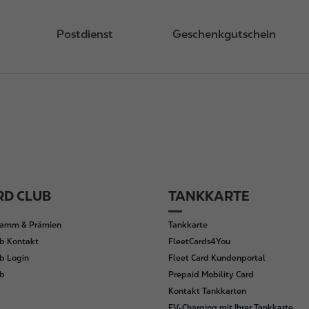
Postdienst
Geschenkgutschein
D CLUB
TANKKARTE
ramm & Prämien
Tankkarte
b Kontakt
FleetCards4You
b Login
Fleet Card Kundenportal
ub
Prepaid Mobility Card
Kontakt Tankkarten
EV-Charging mit Ihrer Tankkarte