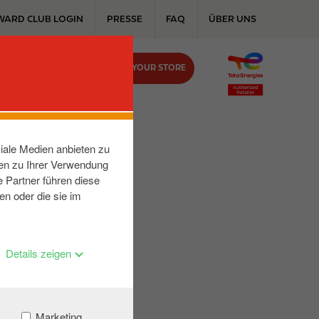
WARD CLUB LOGIN
PRESSE
FAQ
ÜBER UNS
FIND YOUR STORE
KONTAKT
iale Medien anbieten zu
nen zu Ihrer Verwendung
 Partner führen diese
en oder die sie im
Details zeigen
Marketing