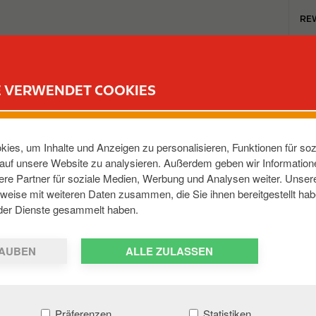
T
RE
o
p
m
TANKSTELLEN
REWARD CLUB
KARRIERE
e
E VERWENDET COOKIES
n
u
ER LANDSTR
ies, um Inhalte und Anzeigen zu personalisieren, Funktionen für soz
e auf unsere Website zu analysieren. Außerdem geben wir Informatio
re Partner für soziale Medien, Werbung und Analysen weiter. Unsere
23968
,
DE
weise mit weiteren Daten zusammen, die Sie ihnen bereitgestellt hab
der Dienste gesammelt haben.
AUBEN
ALLE ZULASSEN
Präferenzen
Statistiken